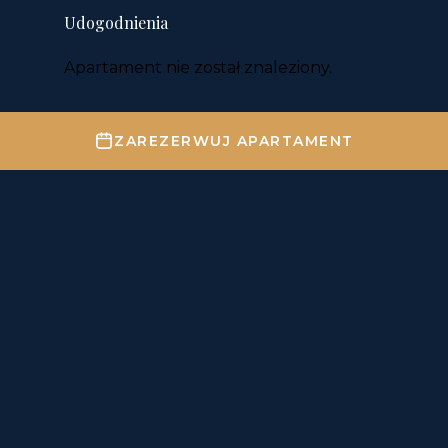
Udogodnienia
Apartament nie został znaleziony.
ZAREZERWUJ APARTAMENT
Ważne informacje
✔
Zameldowanie od 15:00