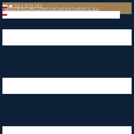
+48 503 975 193
BOOKING@COMFORTAPARTMENTS.EU