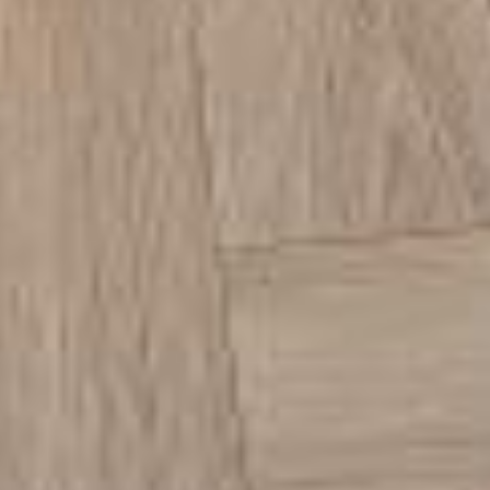
Apartament Gdańsk
Hallera 61
1 sypialnia
35 m²
4 os.
Parking w garażu