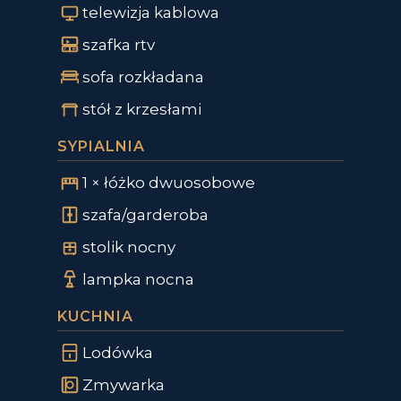
telewizja kablowa
szafka rtv
sofa rozkładana
stół z krzesłami
SYPIALNIA
1 × łóżko dwuosobowe
szafa/garderoba
stolik nocny
lampka nocna
KUCHNIA
Lodówka
Zmywarka