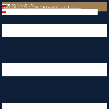
+48 503 975 193
BOOKING@COMFORTAPARTMENTS.EU