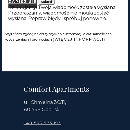
ZAPISZ SIĘ
Dziękujemy! Twoja wiadomość została wysłana!
Przepraszamy, wiadomość nie mogła zostać
wysłana. Popraw błędy i spróbuj ponownie.
Wyrażam zgodę na otrzymywanie informacji o aktualnościach,
(WIĘCEJ INFORMACJI)
wydarzeniach i promocjach
Comfort Apartments
ul. Chmielna 3C/11,
80-748 Gdańsk
+48 503 975 193