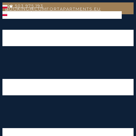
+48 503 975 193
BOOKING@COMFORTAPARTMENTS.EU