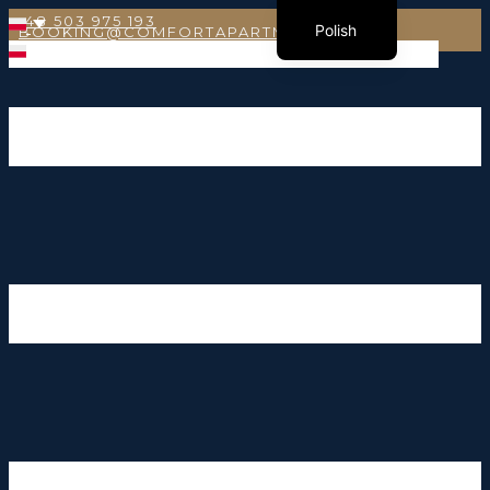
+48 503 975 193
Polish
BOOKING@COMFORTAPARTMENTS.EU
English