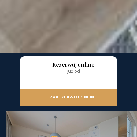
Hallera A13
2 sypialnie
66 m²
6 os.
Parking w garażu
Rezerwuj online
już od
—
ZAREZERWUJ ONLINE