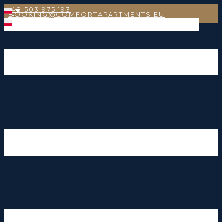
+48 503 975 193
BOOKING@COMFORTAPARTMENTS.EU