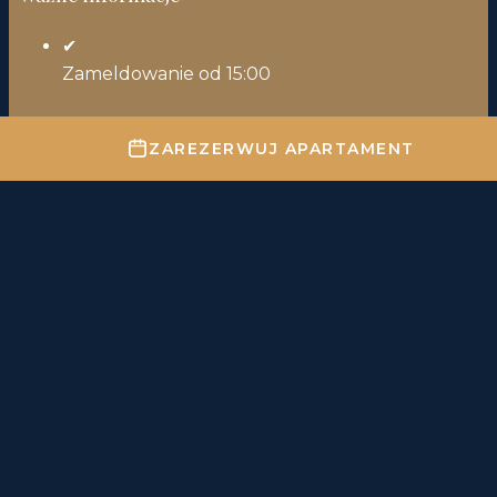
✔
Zameldowanie od 15:00
✔
ZAREZERWUJ APARTAMENT
Wymeldowanie do 11:00
Parking - informacje
Parking w garażu.
Akceptowane formy płatności:
UWAGA!