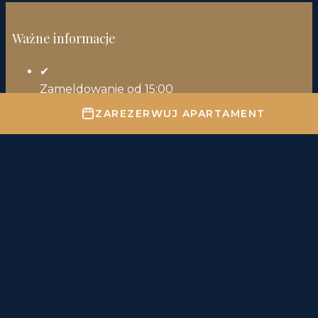
Ważne informacje
✔
Zameldowanie od 15:00
ZAREZERWUJ APARTAMENT
✔
Wymeldowanie do 11:00
Parking - informacje
Parking dodatkowo płatny - bez
rezerwacji miejsca.
Akceptowane formy płatności: