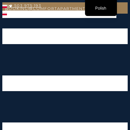
+48 503 975 193
Polish
BOOKING@COMFORTAPARTMENTS.EU
English