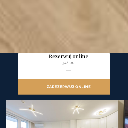
Mostek 44
1 sypialnia
40 m²
4 os.
Rezerwuj online
już od
—
ZAREZERWUJ ONLINE