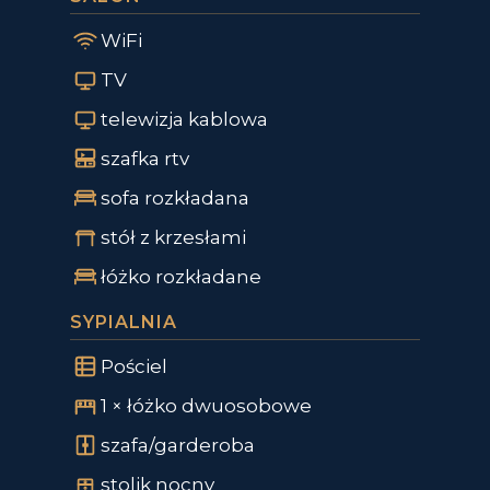
WiFi
TV
telewizja kablowa
szafka rtv
sofa rozkładana
stół z krzesłami
łóżko rozkładane
SYPIALNIA
Pościel
1 × łóżko dwuosobowe
szafa/garderoba
stolik nocny