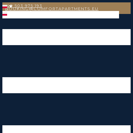
+48 503 975 193
BOOKING@COMFORTAPARTMENTS.EU