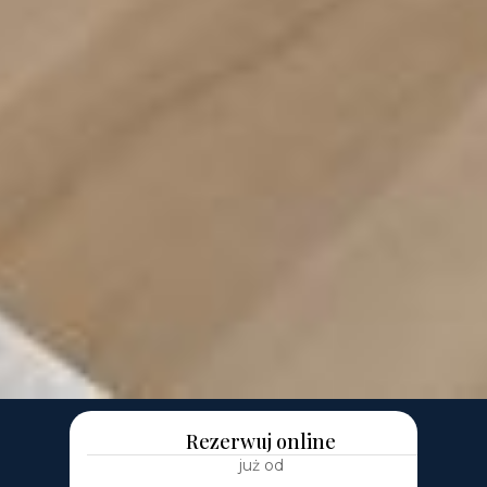
Apartament Sopot
Okrzei 11
2 sypialnie
55 m²
6 os.
Parking w garażu
Rezerwuj online
już od