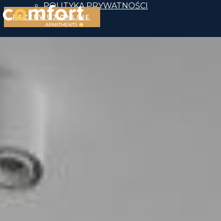
POLITYKA PRYWATNOŚCI
REZERWUJ ONLINE